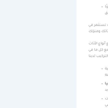
ا
 تستثمر في
نواع الأثاث
مع كل ما في
ة
ت
ي