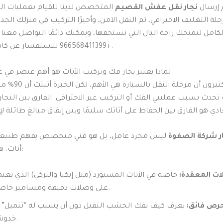
م إرسال
نجار نقل عفش القصيم
المتخصص لدينا للقيام بعمليات الف
حلة التغليف الاحترافي، ثم النقل الآمن، وأخيرًا التركيب في منزلك الجدي
كامل لنمنحك راحة البال التي تستحقها، ويمكنك دائمًا التواصل معنا
+966568411399 للاستفسار عن كافة التفاصيل.
لماذا يعتبر نجار فك وتركيب الأثاث هو أهم عنصر في ع
يعتقد الكثيرون أن مرحل
ث تحدث بسبب عمليتي الفك أو التركيب غير الاحترافي. الفارق بين الن
ر شركة الصفوة
ليس مجرد عامل، بل هو فني متخصص يفهم طبيع
أثاث. هو مدرب على:
ت المعقدة:
خاصة في الأثاث المستورد (مثل إيكيا والتركي) الذي يعتم
على وصلات دقيقة ومسامير خاصة.
حرص فائق:
يعرف كيف يفك الخشب الثقيل دون أن يسبب له “تنميل” أ
خدوش.