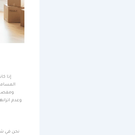
إذا كا
المسامير
ومفصلات
وعدم اتزانه
نحن في شر