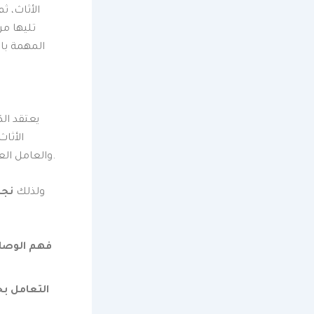
الأثاث، ث
تليها مر
المهمة بال
الأثا
والعامل العادي هو الفارق بين الحفاظ على أثاثك سليمًا وبين إنفاق مبالغ طائلة لإصلاحه لاحقًا.
ولذلك
نجا
فهم الوصلا
التعامل ب