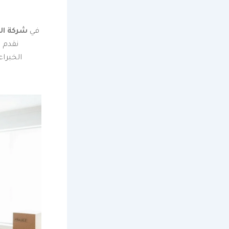
في
شركة ال
نقدم ح
الخبرا