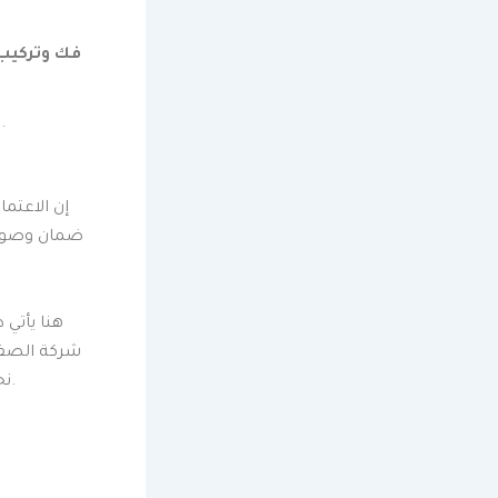
فك وتركيب 
والرفوف الجدارية لضمان تثبيتها بأمان وقوة.
ت
إن الاعتما
ضمان وصول ك
هنا يأتي 
شركة الصفو
نحن نؤمن بأن التغليف هو استثمار في سلامة مقتنياتك، وليس مجرد خطوة روتينية.