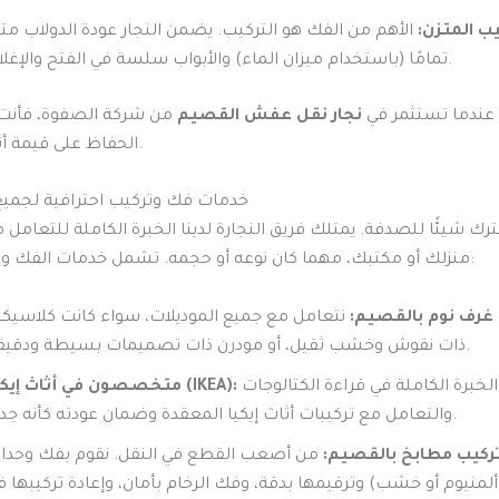
ب المتزن:
الأهم من الفك هو التركيب. يضمن النجار عودة الدولاب متزنً
تمامًا (باستخدام ميزان الماء) والأبواب سلسة في الفتح والإغلاق.
 عندما تستثمر في
نجار نقل عفش القصيم
من شركة الصفوة، فأنت
الحفاظ على قيمة أثاثك ومنزلك.
خدمات فك وتركيب احترافية لجميع أ
نترك شيئًا للصدفة. يمتلك فريق النجارة لدينا الخبرة الكاملة للتعامل 
منزلك أو مكتبك، مهما كان نوعه أو حجمه. تشمل خدمات الفك والتركيب لدينا:
غرف نوم بالقصيم:
نتعامل مع جميع الموديلات، سواء كانت كلاسيكي
ذات نقوش وخشب ثقيل، أو مودرن ذات تصميمات بسيطة ودقيقة.
لدينا الخبرة الكاملة في قراءة الكتالوجات
متخصصون في أثاث إيكيا (IKEA):
والتعامل مع تركيبات أثاث إيكيا المعقدة وضمان عودته كأنه جديد.
تركيب مطابخ بالقصيم:
من أصعب القطع في النقل. نقوم بفك وحدا
لمنيوم أو خشب) وترقيمها بدقة، وفك الرخام بأمان، وإعادة تركيبها ف