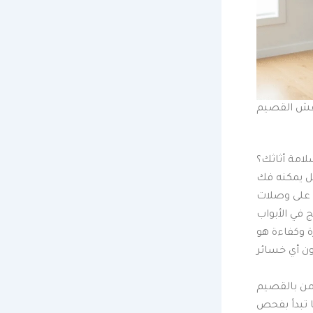
عفش القصيم
امة أثاثك؟
مل يمكنه فك
ي على وصلات
 في الأبواب
 وكفاءة هو
من بالقصيم
 تبدأ بفحص