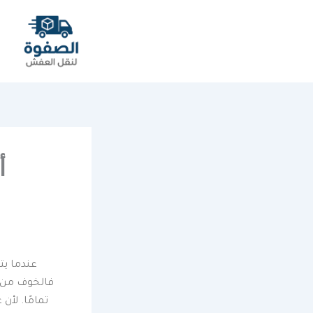
أ
عندما يتع
فالخوف من ت
تمامًا. لأ