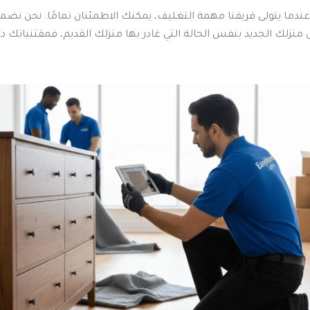
ندما يتولى فريقنا مهمة التغليف، يمكنك الاطمئنان تمامًا. نحن ن
ى منزلك الجديد بنفس الحالة التي غادر بها منزلك القديم، فمقتنياتك دا