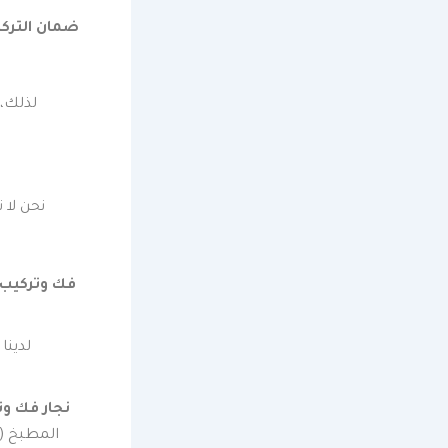
ضمان التركي
لذلك،
نحن لا 
فك وتركيب 
نجار فك و
المطبخ (أ