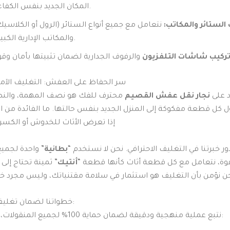
المكان الجديد بنفس الكفاءة.
الستائر والمكاتب:
نتعامل مع جميع أنواع الستائر (الرول أو الكلاسيك
والمكاتب الإدارية الكبيرة.
ركيب شاشات التلفزيون
سر الحفاظ على العفش: التغليف الآمن
د على
نجار نقل عفش القصيم
محترف للفك هو نصف المهمة، والنص
ل قطعة مفكوكة إلى المنزل الجديد بنفس حالتها. ما الفائدة من ا
إذا تعرض الأثاث للخدوش أو الكسر أ
دور خبرتنا في التغليف الاحترافي. نحن لا نستخدم “
بطانية
” واحدة لجمي
ة، نتعامل مع كل قطعة أثاث كأنها قطعة “
أنتيك
” ثمينة تحتاج إلى
خطواتنا لضمان تغليف أثاث ممتاز:
نتبع عملية منهجية ودقيقة لضمان حماية 100% لجميع المنقولات، وتتم كالتالي: