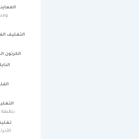
المعاينة
ومدى حساسيتها (قطع زجاجية، رخام، مرايا، تحف، أجهزة كهربائية، أخشاب).
التغليف الفق
لحماية زوايا الأثاث الخشبي والأسطح من الخدوش.
الكرتون ال
الناي
الفل
التغلي
بطبقة واحدة، بل نقوم بعمل تغليف مزدوج أو ثلاثي لضمان أقصى درجات الأمان.
تغليف
الأجزاء المتحركة، ثم تغليفها بالفلين والكرتون لضمان عدم تعرضها لأي اهتزاز.