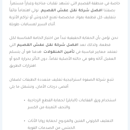
خاصة في منطقة القصيم التي تشهد تقلبات مناخية وغباراً مستمراً.
بصفتنا
افضل شركة نقل عفش القصيم
، نولي اهتماماً فائقاً
بتغليف كل قطعة بمواد مخصصة تمنع الخدوش أو تراكم الأتربة
أثناء السير لمسافات طويلة.
نحن نؤمن بأن الحماية الحقيقية تبدأ من اختيار الخامة المناسبة لكل
قطعة، ولذلك نعد
افضل شركة نقل عفش القصيم
التي
تعتمد معايير قياسية في
تأمين المنقولات
. هدفنا هو أن يتسلم
العميل أثاثه وهو في حالته الأصلية تماماً، دون التأثر بحرارة الجو أو
اهتزازات الطريق.
تتبع شركة الصفوة استراتيجية تغليف متعددة الطبقات لضمان
أقصى درجات الأمان، وتشمل ما يلي:
استخدام ورق الفقاعات (البابلز) لحماية القطع الزجاجية
والتحف الثمينة من الكسر.
التغليف الكرتوني المتين والمزدوج لحماية زوايا الأثاث
الخشبي من الصدمات القوية.