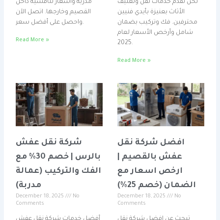
نحن نقدم خدمات نقل وتغليف
مدربة وأسعار تنافسية داخل
الأثاث بعنيزة بأيدي فنيين
القصيم وخارجها. اتصل الآن
محترفين. فك وتركيب بضمان
واحصل على أفضل سعر.
شامل وأرخص الأسعار لعام
Read More »
2025.
Read More »
افضل شركة نقل
شركة نقل عفش
عفش بالقصيم |
بالرس | خصم 30% مع
ارخص اسعار مع
الفك والتركيب (عمالة
الضمان (خصم 25%)
مدربة)
December 18, 2025
No
December 18, 2025
No
Comments
Comments
تبحث عن افضل شركة نقل
أفضل خدمات شركة نقل عفش