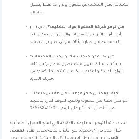
عمليات النقل السكنية في غضون يوم واحد فقط بفضل
سرعتنا.
هل توفر شركة الصفوة مواد التغليف؟
نعم، نوفر
أجود أنواع الكراتين والفقاعات والاسترتش ضمن باقة
الخدمة لضمان حماية الأثاث من أي خدوش محتملة.
هل تقدمون خدمات فك وتركيب المكيفات؟
بالتأكيد، نمتلك فنيين متخصصين لفك وتركيب كافة
أنواع الأجهزة والمكيفات لضمان تشغيلها بكفاءة في
منزلك الجديد.
كيف يمكنني حجز موعد لنقل عفشي؟
يمكنك
التواصل معنا بكل سهولة وتحديد الموعد الذي يناسبك
عبر الاتصال المباشر على الرقم +966568411399.
نهدف دائماً لتوفير المعلومات الدقيقة التي تمنح العميل الطمأنينة
قبل البدء في أي خطوة، مع الالتزام بكافة معايير
نقل العفش
الآمن
. نحن في انتظار استفساراتكم الإضافية لنقدم لكم الدعم