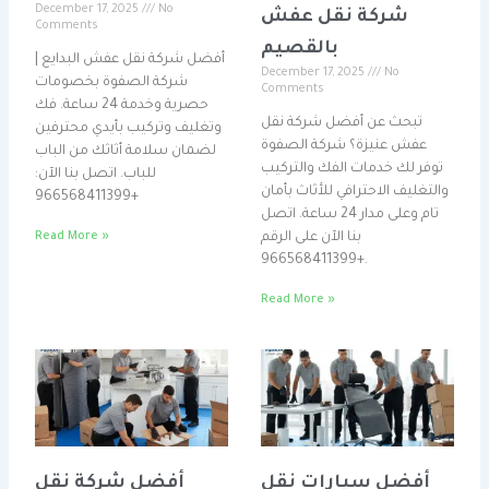
December 17, 2025
No
شركة نقل عفش
Comments
بالقصيم
أفضل شركة نقل عفش البدايع |
December 17, 2025
No
شركة الصفوة بخصومات
Comments
حصرية وخدمة 24 ساعة. فك
تبحث عن أفضل شركة نقل
وتغليف وتركيب بأيدي محترفين
عفش عنيزة؟ شركة الصفوة
لضمان سلامة أثاثك من الباب
توفر لك خدمات الفك والتركيب
للباب. اتصل بنا الآن:
والتغليف الاحترافي للأثاث بأمان
+966568411399
تام وعلى مدار 24 ساعة. اتصل
بنا الآن على الرقم
Read More »
+966568411399.
Read More »
أفضل سيارات نقل
أفضل شركة نقل