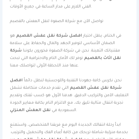
الفني اللازم على مدار الساعة في جميع الأوقات.
تواصل الآن مع شركة الصفوة لنقل العفش بالقصيم
في الختام، يظل اختيار
افضل شركة نقل عفش القصيم
هو
الضمان الأساسي لتوفير الجهد والمال والحفاظ على سلامة
مقتنياتك الثمينة. نحن في شركة الصفوة فخورون بكوننا
شركة
نقل اثاث بالقصيم
توفر لك الأمان التام والاحترافية التي تبحث
عنها منذ اللحظة الأولى لتواصلك معنا.
نحن نكرس كافة جهودنا التقنية واللوجستية لنظل دائماً
افضل
شركة نقل عفش القصيم
التي تقدم خدمات متكاملة تشمل
التغليف الآمن والتركيب الدقيق. هدفنا الأول هو كسب ثقتك وتقديم
تجربة انتقال مثالية تليق بك، مع الالتزام التام بكافة معايير الجودة
.
السعودية في
نقل العفش المنزلي
ابدأ رحلة انتقالك الجديدة اليوم مع فريقنا المتخصص، واستمتع
بخدمة منزلية شاملة تريحك من كافة أعباء الفك والتحميل والترتيب.