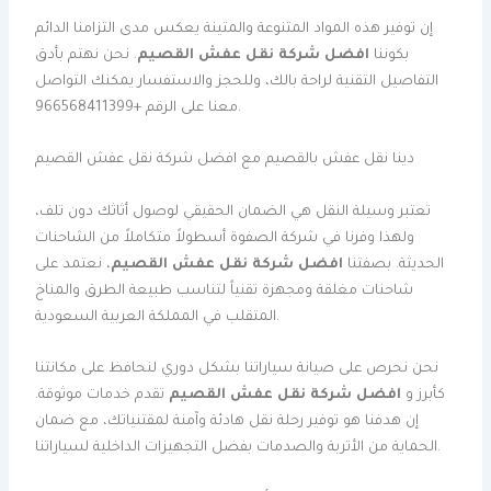
إن توفير هذه المواد المتنوعة والمتينة يعكس مدى التزامنا الدائم
بكوننا
افضل شركة نقل عفش القصيم
. نحن نهتم بأدق
التفاصيل التقنية لراحة بالك، وللحجز والاستفسار يمكنك التواصل
معنا على الرقم +966568411399.
دينا نقل عفش بالقصيم مع افضل شركة نقل عفش القصيم
تعتبر وسيلة النقل هي الضمان الحقيقي لوصول أثاثك دون تلف،
ولهذا وفرنا في شركة الصفوة أسطولاً متكاملاً من الشاحنات
الحديثة. بصفتنا
افضل شركة نقل عفش القصيم
، نعتمد على
شاحنات مغلقة ومجهزة تقنياً لتناسب طبيعة الطرق والمناخ
المتقلب في المملكة العربية السعودية.
نحن نحرص على صيانة سياراتنا بشكل دوري لنحافظ على مكانتنا
كأبرز و
افضل شركة نقل عفش القصيم
تقدم خدمات موثوقة.
إن هدفنا هو توفير رحلة نقل هادئة وآمنة لمقتنياتك، مع ضمان
الحماية من الأتربة والصدمات بفضل التجهيزات الداخلية لسياراتنا.