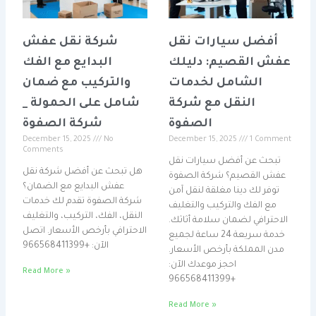
أفضل سيارات نقل
شركة نقل عفش
عفش القصيم: دليلك
البدايع مع الفك
الشامل لخدمات
والتركيب مع ضمان
النقل مع شركة
شامل على الحمولة _
الصفوة
شركة الصفوة
December 15, 2025
No
December 15, 2025
1 Comment
Comments
تبحث عن أفضل سيارات نقل
هل تبحث عن أفضل شركة نقل
عفش القصيم؟ شركة الصفوة
عفش البدايع مع الضمان؟
توفر لك دينا مغلقة لنقل آمن
شركة الصفوة تقدم لك خدمات
مع الفك والتركيب والتغليف
النقل، الفك، التركيب، والتغليف
الاحترافي لضمان سلامة أثاثك.
الاحترافي بأرخص الأسعار. اتصل
خدمة سريعة 24 ساعة لجميع
الآن: +966568411399
مدن المملكة بأرخص الأسعار.
احجز موعدك الآن:
Read More »
+966568411399
Read More »