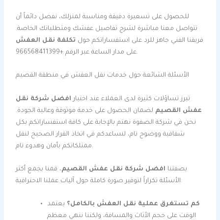
للحصول على تسعيرة دقيقة ومناسبة لمنزلك، نفضل دائماً أن
تتواصل معنا مباشرة لشرح تفاصيل عفشك ومتطلباتك الخاصة.
فريقنا الفني جاهز للرد على استفساراتكم حول
تكلفة نقل العفش
على مدار الساعة عبر الرقم +966568411399.
الأسئلة الشائعة حول خدمات نقل العفش في منطقة القصيم
تبرز تساؤلات كثيرة لدى العملاء عند اختيار
افضل شركة نقل
عفش القصيم
لضمان الحصول على خدمة موثوقة وعالية الجودة.
نحن في شركة الصفوة نهتم بالإجابة على كافة استفساراتكم بكل
شفافية ووضوح تام، لنساعدكم في اتخاذ القرار الصحيح لنقل
ممتلكاتكم بأمان وهدوء تام.
بصفتنا
افضل شركة نقل عفش القصيم
، قمنا بجمع أكثر
الأسئلة تكراراً لتوفير صورة كاملة حول آليات عملنا الاحترافية:
كم تستغرق عملية نقل العفش بالكامل؟
يعتمد
الوقت على حجم الأثاث والمسافة، ولكننا ننهي معظم