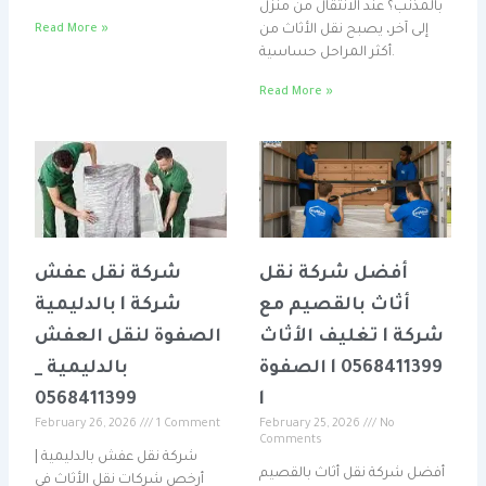
بالمذنب؟ عند الانتقال من منزل
إلى آخر، يصبح نقل الأثاث من
Read More »
أكثر المراحل حساسية.
Read More »
أفضل شركة نقل
شركة نقل عفش
أثاث بالقصيم مع
بالدليمية l شركة
تغليف الأثاث l شركة
الصفوة لنقل العفش
الصفوة l 0568411399
بالدليمية _
0568411399
l
February 26, 2026
1 Comment
February 25, 2026
No
Comments
شركة نقل عفش بالدليمية |
أفضل شركة نقل أثاث بالقصيم
أرخص شركات نقل الأثاث في