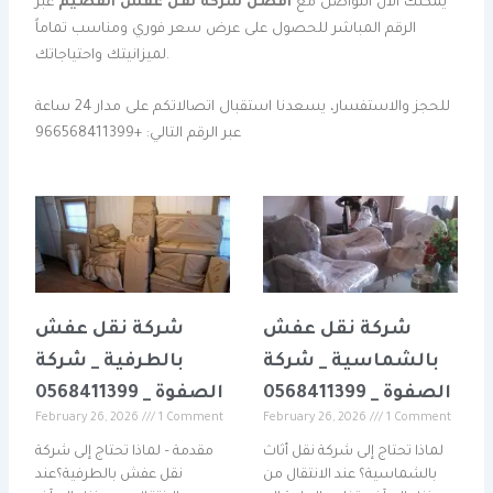
يمكنك الآن التواصل مع
افضل شركة نقل عفش القصيم
عبر
الرقم المباشر للحصول على عرض سعر فوري ومناسب تماماً
لميزانيتك واحتياجاتك.
للحجز والاستفسار، يسعدنا استقبال اتصالاتكم على مدار 24 ساعة
عبر الرقم التالي: +966568411399
شركة نقل عفش
شركة نقل عفش
بالشماسية _ شركة
بالطرفية _ شركة
الصفوة _ 0568411399
الصفوة _ 0568411399
February 26, 2026
1 Comment
February 26, 2026
1 Comment
لماذا تحتاج إلى شركة نقل أثاث
مقدمة – لماذا تحتاج إلى شركة
بالشماسية؟ عند الانتقال من
نقل عفش بالطرفية؟عند