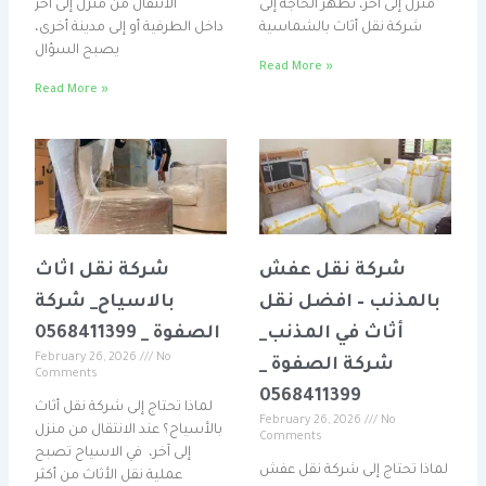
منزل إلى آخر، تظهر الحاجة إلى
الانتقال من منزل إلى آخر
شركة نقل أثاث بالشماسية
داخل الطرفية أو إلى مدينة أخرى،
يصبح السؤال
Read More »
Read More »
شركة نقل عفش
شركة نقل اثاث
بالمذنب – افضل نقل
بالاسياح_ شركة
أثاث في المذنب_
الصفوة _ 0568411399
February 26, 2026
No
شركة الصفوة _
Comments
0568411399
لماذا تحتاج إلى شركة نقل أثاث
February 26, 2026
No
بالأسياح؟ عند الانتقال من منزل
Comments
إلى آخر، في الاسياح تصبح
لماذا تحتاج إلى شركة نقل عفش
عملية نقل الأثاث من أكثر