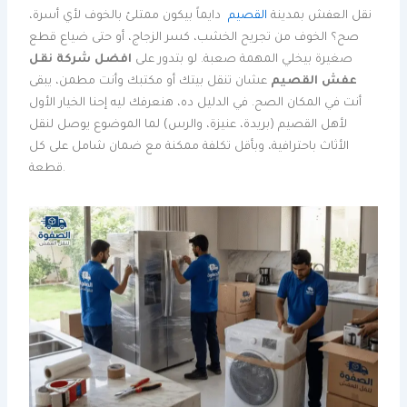
نقل العفش بمدينة
القصيم
دايماً بيكون ممتلئ بالخوف لأي أسرة،
صح؟ الخوف من تجريح الخشب، كسر الزجاج، أو حتى ضياع قطع
صغيرة بيخلي المهمة صعبة. لو بتدور على
افضل شركة نقل
عفش القصيم
عشان تنقل بيتك أو مكتبك وأنت مطمن، يبقى
أنت في المكان الصح. في الدليل ده، هنعرفك ليه إحنا الخيار الأول
لأهل القصيم (بريدة، عنيزة، والرس) لما الموضوع يوصل لنقل
الأثاث باحترافية، وبأقل تكلفة ممكنة مع ضمان شامل على كل
قطعة.